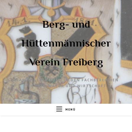
Berg- und
Hüttenmännischer
Verein Freiberg
AKADEMISCHER BUND IN DEN FACHBEREICHEN
TECHNIK, NATUR UND WIRTSCHAFT
MENÜ