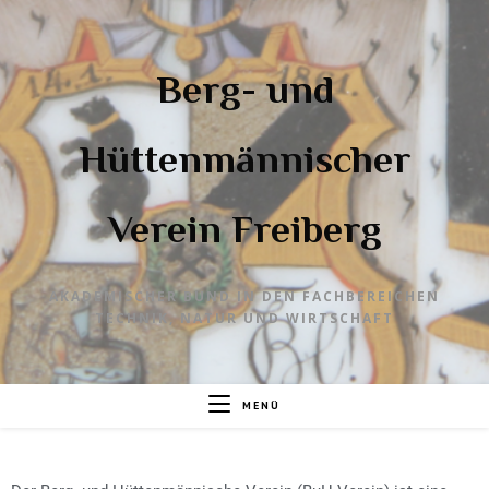
Berg- und
Hüttenmännischer
Verein Freiberg
AKADEMISCHER BUND IN DEN FACHBEREICHEN
TECHNIK, NATUR UND WIRTSCHAFT
MENÜ